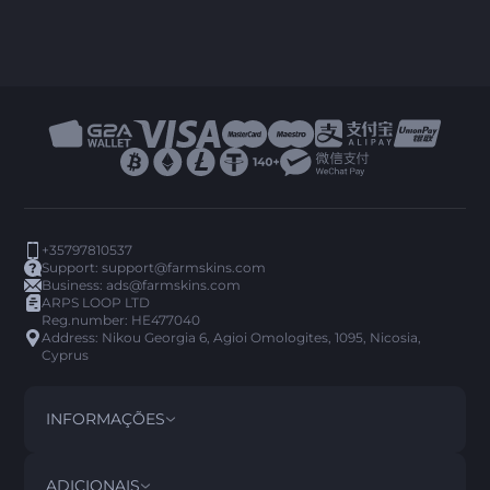
+35797810537
Support:
support@farmskins.com
Business:
ads@farmskins.com
ARPS LOOP LTD
Reg.number: HE477040
Address: Nikou Georgia 6, Agioi Omologites, 1095, Nicosia,
Cyprus
INFORMAÇÕES
TERMOS E CONDIÇÕES
DISCLAIMER
ADICIONAIS