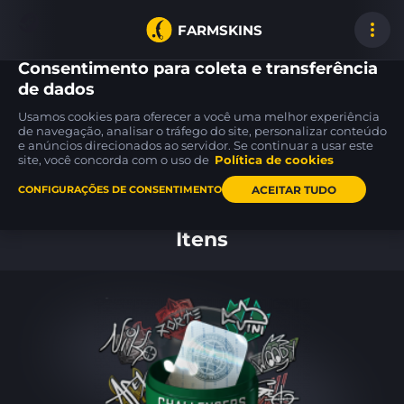
FARMSKINS
Consentimento para coleta e transferência
de dados
Usamos cookies para oferecer a você uma melhor experiência
USP-S
P90
P250
de navegação, analisar o tráfego do site, personalizar conteúdo
0
13
12
Flashback
Grim
Valence
FT
MW
e anúncios direcionados ao servidor. Se continuar a usar este
site, você concorda com o uso de
Política de cookies
ACEITAR TUDO
CONFIGURAÇÕES DE CONSENTIMENTO
Inicio
Itens