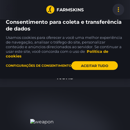
FARMSKINS
Consentimento para coleta e transferência
de dados
Usamos cookies para oferecer a você uma melhor experiência
M4A4
Desert Eagle
SSG 08
de navegação, analisar o tráfego do site, personalizar
9
9
12
Zubastick
Meteorite
Abyss
BS
MW
conteúdo e anúncios direcionados ao servidor. Se continuar a
usar este site, você concorda com o uso de
Política de
cookies
Inicio
ACEITAR TUDO
CONFIGURAÇÕES DE CONSENTIMENTO
Itens