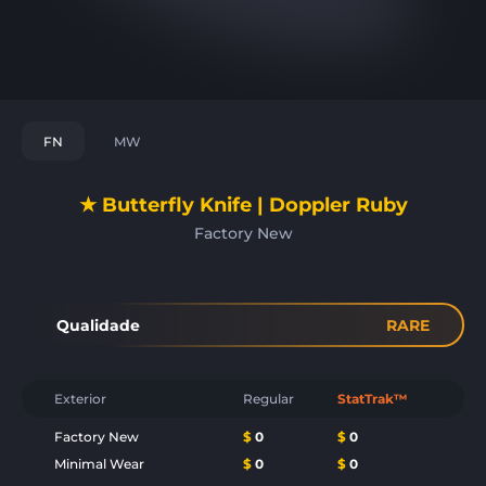
FN
MW
★ Butterfly Knife | Doppler Ruby
Factory New
Qualidade
RARE
Exterior
Regular
StatTrak™
Factory New
$
0
$
0
Minimal Wear
$
0
$
0