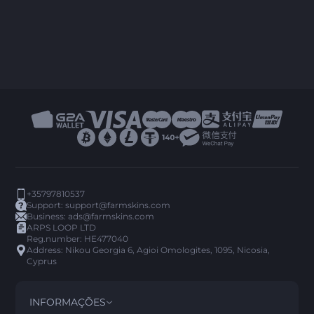
+35797810537
Support:
support@farmskins.com
Business:
ads@farmskins.com
ARPS LOOP LTD
Reg.number: HE477040
Address: Nikou Georgia 6, Agioi Omologites, 1095, Nicosia,
Cyprus
INFORMAÇÕES