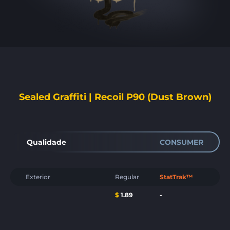
Sealed Graffiti | Recoil P90 (Dust Brown)
Qualidade
CONSUMER
Exterior
Regular
StatTrak™
$
1.89
-