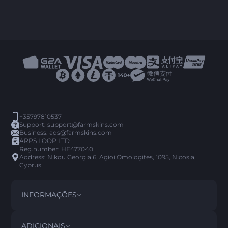
+35797810537
Support:
support@farmskins.com
Business:
ads@farmskins.com
ARPS LOOP LTD
Reg.number: HE477040
Address: Nikou Georgia 6, Agioi Omologites, 1095, Nicosia,
Cyprus
INFORMAÇÕES
TERMOS E CONDIÇÕES
DISCLAIMER
ADICIONAIS