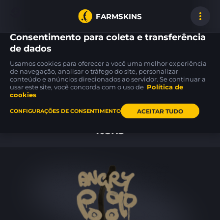
FARMSKINS
Consentimento para coleta e transferência
de dados
Usamos cookies para oferecer a você uma melhor experiência
AWP
Five-SeveN
M249
de navegação, analisar o tráfego do site, personalizar
8
37
21
Phobos
Scrawl
Deep Relief
FT
FT
conteúdo e anúncios direcionados ao servidor. Se continuar a
usar este site, você concorda com o uso de
Política de
cookies
Inicio
ACEITAR TUDO
CONFIGURAÇÕES DE CONSENTIMENTO
Itens