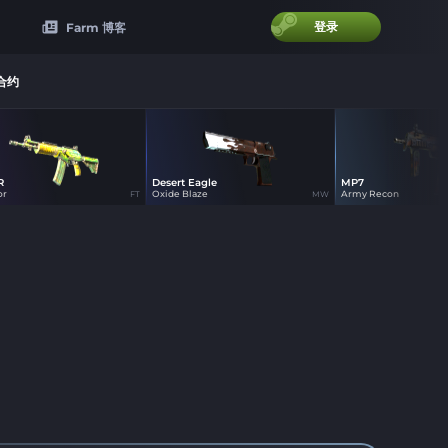
登录
Farm 博客
合约
R
Desert Eagle
MP7
0
0
12
or
Oxide Blaze
Army Recon
FT
MW