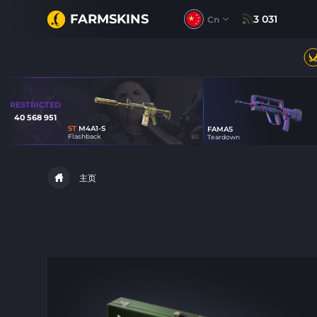
FARMSKINS
3 031
Cn
RESTRICTED
40 568 951
ST
M4A1-S
FAMAS
0
Flashback
BS
Teardown
46
主页