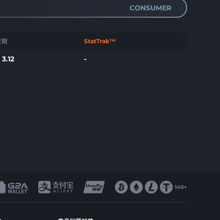
CONSUMER
定期
StatTrak™
$
3.12
-