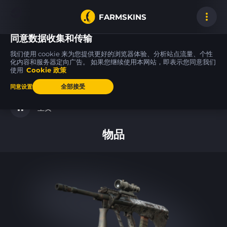
FARMSKINS
同意数据收集和传输
我们使用 cookie 来为您提供更好的浏览器体验、分析站点流量、个性
化内容和服务器定向广告。 如果您继续使用本网站，即表示您同意我们
使用
Cookie 政策
AK-47
USP-S
M4A4
21
59
36
Slate
Night Ops
Zubastick
ST
FT
FT
全部接受
同意设置
主页
物品