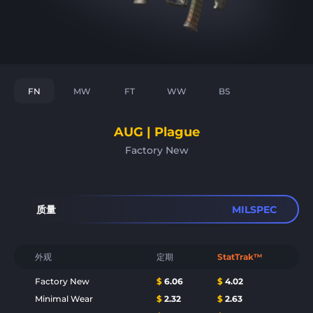
FN
MW
FT
WW
BS
AUG | Plague
Factory New
质量
MILSPEC
外观
定期
StatTrak™
Factory New
$
6.06
$
4.02
Minimal Wear
$
2.32
$
2.63