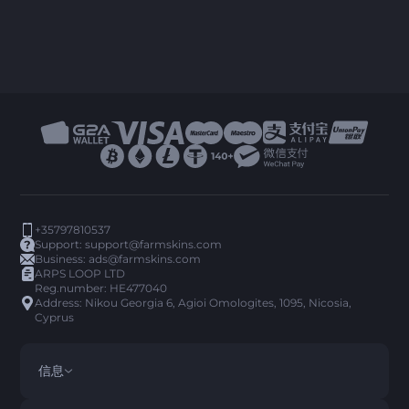
+35797810537
Support:
support@farmskins.com
Business:
ads@farmskins.com
ARPS LOOP LTD
Reg.number: HE477040
Address: Nikou Georgia 6, Agioi Omologites, 1095, Nicosia,
Cyprus
信息