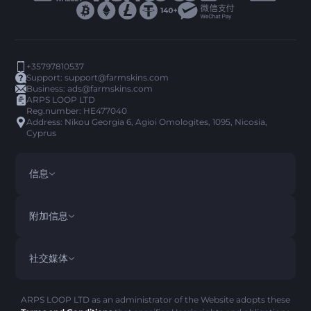
+35797810537
Support:
support@farmskins.com
Business:
ads@farmskins.com
ARPS LOOP LTD
Reg.number: HE477040
Address: Nikou Georgia 6, Agioi Omologites, 1095, Nicosia,
Cyprus
信息
条款与条件
DISCLAIMER
附加信息
PRIVACY POLICY
ABOUT US
常见问题解答
社交媒体
退款政策
CONTACT US
PICK’EM 历史
物品
AML政策
诈骗警告
ARPS LOOP LTD as an administrator of the Website adopts these