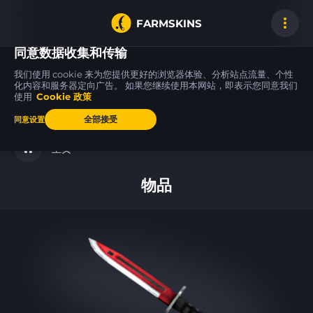
FARMSKINS
同意数据收集和传输
我们使用 cookie 来为您提供更好的浏览器体验、分析站点流量、个性
化内容和服务器定向广告。 如果您继续使用本网站，即表示您同意我们
使用
Cookie 政策
Galil AR
Tec-9
Glock-18
21
21
14
Connexion
Rebel
Oxide Blaze
BS
FT
全部接受
同意设置
主页
物品