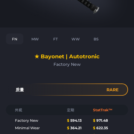
FN
MW
FT
WW
BS
★ Bayonet | Autotronic
Factory New
质量
RARE
外观
定期
StatTrak™
Factory New
$
594.13
$
971.48
Minimal Wear
$
364.21
$
622.35