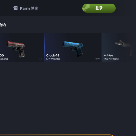
登录
Farm 博客
合约
00
Glock-18
M4A4
30
75
75
azard
Off World
Mainframe
FT
MW