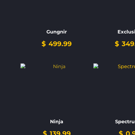
Gungnir
Exclus
$
499.99
$
349
Ninja
Spectr
$
139.99
$
0.