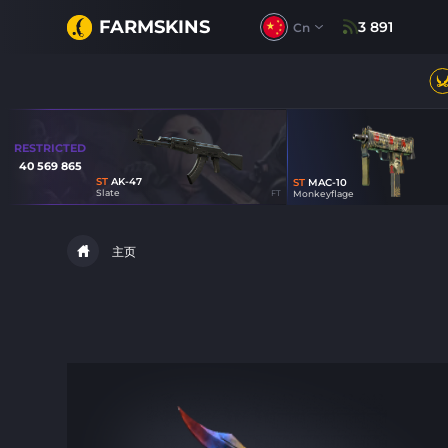
FARMSKINS
3 891
Cn
RESTRICTED
40 569 865
ST
AK-47
ST
MAC-10
75
Slate
FT
Monkeyflage
30
主页