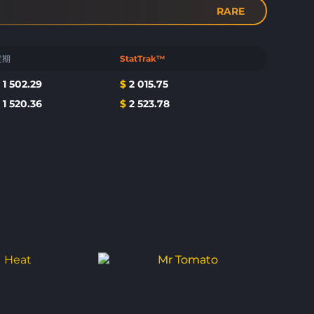
RARE
定期
StatTrak™
$
1 502.29
$
2 015.75
$
1 520.36
$
2 523.78