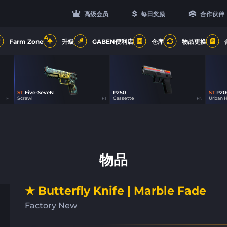
高级会员
每日奖励
合作伙伴
4
Farm Zone
升級
GABEN便利店
仓库
物品更换
ST
Five-SeveN
P250
ST
P20
0
75
Scrawl
Cassette
Urban H
FT
FT
FN
物品
★ Butterfly Knife | Marble Fade
Factory New