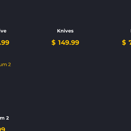
ive
Knives
.99
$
149.99
$
7
um 2
99