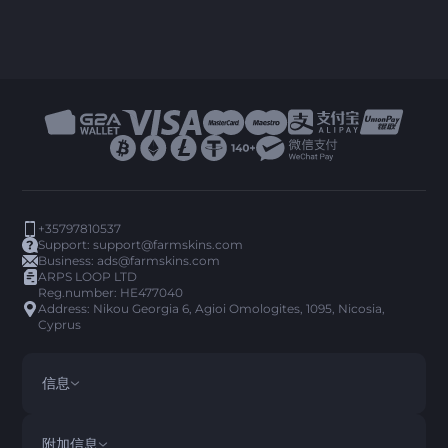
+35797810537
Support:
support@farmskins.com
Business:
ads@farmskins.com
ARPS LOOP LTD
Reg.number: HE477040
Address: Nikou Georgia 6, Agioi Omologites, 1095, Nicosia,
Cyprus
信息
条款与条件
DISCLAIMER
附加信息