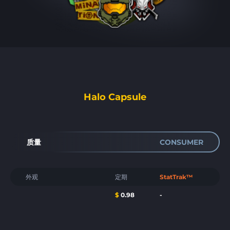
Halo Capsule
质量
CONSUMER
外观
定期
StatTrak™
$
0.98
-