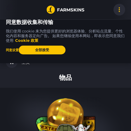
FARMSKINS
同意数据收集和传输
我们使用 cookie 来为您提供更好的浏览器体验、分析站点流量、个性
化内容和服务器定向广告。 如果您继续使用本网站，即表示您同意我们
使用
Cookie 政策
Desert Eagle
M4A4
Zeus x27
69
100
100
Serpent Strike
Poly Mag
Earth Mandala
FT
MW
全部接受
同意设置
主页
物品