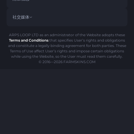
PRIVACY POLICY
ABOUT US
常见问题解答
社交媒体
退款政策
CONTACT US
PICK’EM 历史
物品
AML政策
诈骗警告
ARPS LOOP LTD as an administrator of the Website adopts these
Terms and Conditions
that specifies User’s rights and obligations
COOKIE 政策
and constitute a legally binding agreement for both parties. These
Terms of Use affect User’s rights and impose certain obligations
while using the Website, so the User must read them carefully.
© 2016—2026
FARMSKINS.COM