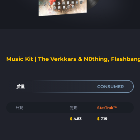
Music Kit | The Verkkars & N0thing, Flashba
质量
CONSUMER
外观
定期
StatTrak™
$
4.83
$
7.19