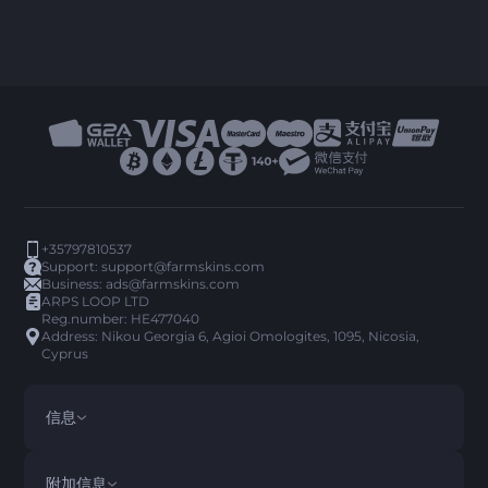
+35797810537
Support:
support@farmskins.com
Business:
ads@farmskins.com
ARPS LOOP LTD
Reg.number: HE477040
Address: Nikou Georgia 6, Agioi Omologites, 1095, Nicosia,
Cyprus
信息
条款与条件
DISCLAIMER
附加信息