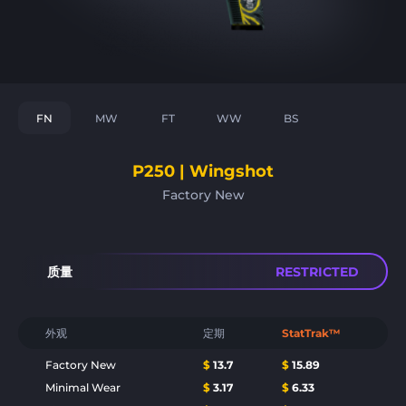
FN
MW
FT
WW
BS
P250 | Wingshot
Factory New
质量
RESTRICTED
外观
定期
StatTrak™
Factory New
$
13.7
$
15.89
Minimal Wear
$
3.17
$
6.33