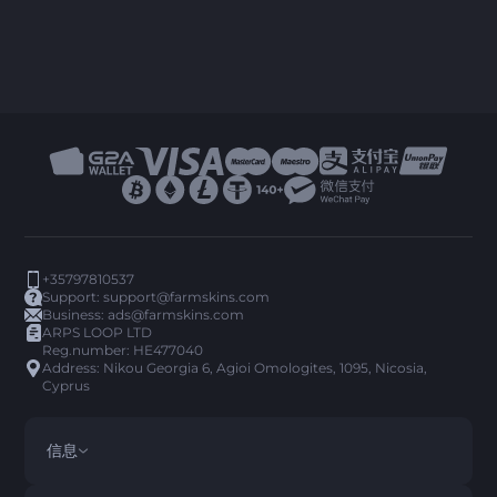
+35797810537
Support:
support@farmskins.com
Business:
ads@farmskins.com
ARPS LOOP LTD
Reg.number: HE477040
Address: Nikou Georgia 6, Agioi Omologites, 1095, Nicosia,
Cyprus
信息