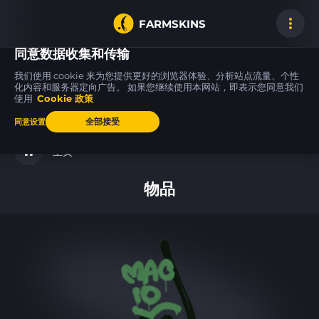
FARMSKINS
同意数据收集和传输
我们使用 cookie 来为您提供更好的浏览器体验、分析站点流量、个性
化内容和服务器定向广告。 如果您继续使用本网站，即表示您同意我们
使用
Cookie 政策
M4A4
MP9
M4A4
37
17
36
Turbine
Arctic Tri-Tone
Tooth Fairy
FT
MW
全部接受
同意设置
主页
物品