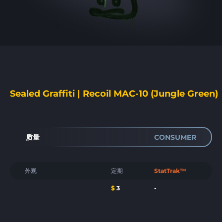
Sealed Graffiti | Recoil MAC-10 (Jungle Green)
质量
CONSUMER
外观
定期
StatTrak™
$
3
-