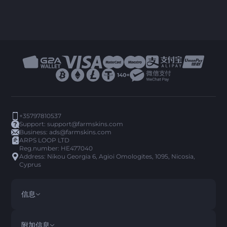
+35797810537
Support:
support@farmskins.com
Business:
ads@farmskins.com
ARPS LOOP LTD
Reg.number: HE477040
Address: Nikou Georgia 6, Agioi Omologites, 1095, Nicosia,
Cyprus
信息
条款与条件
DISCLAIMER
附加信息