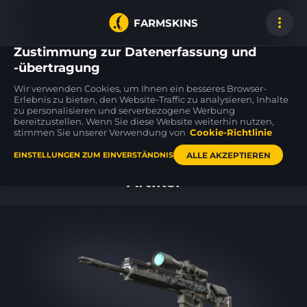
FARMSKINS
Zustimmung zur Datenerfassung und
-übertragung
Wir verwenden Cookies, um Ihnen ein besseres Browser-
UMP-45
M4A1-S
M4A4
Erlebnis zu bieten, den Website-Traffic zu analysieren, Inhalte
4
3
0
Oscillator
Wash me plz
Choppa
FN
BS
zu personalisieren und serverbezogene Werbung
bereitzustellen. Wenn Sie diese Website weiterhin nutzen,
stimmen Sie unserer Verwendung von
Cookie-Richtlinie
Hauptseite
ALLE AKZEPTIEREN
EINSTELLUNGEN ZUM EINVERSTÄNDNIS
Artikel