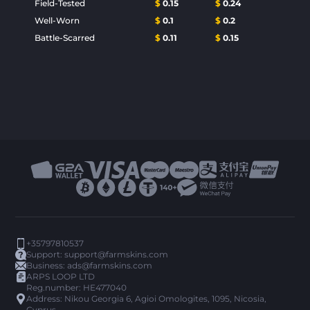
Field-Tested
$
0.15
$
0.24
Well-Worn
$
0.1
$
0.2
Battle-Scarred
$
0.11
$
0.15
+35797810537
Support:
support@farmskins.com
Business:
ads@farmskins.com
ARPS LOOP LTD
Reg.number: HE477040
Address: Nikou Georgia 6, Agioi Omologites, 1095, Nicosia,
Cyprus