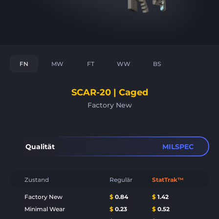
FN
MW
FT
WW
BS
SCAR-20 | Caged
Factory New
Qualität
MILSPEC
Zustand
Regulär
StatTrak™
Factory New
$
0.84
$
1.42
Minimal Wear
$
0.23
$
0.52