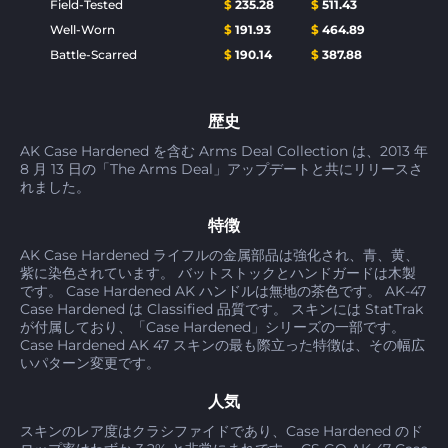
Field-Tested
$
235.28
$
511.43
Well-Worn
$
191.93
$
464.89
Battle-Scarred
$
190.14
$
387.88
歴史
AK Case Hardened を含む Arms Deal Collection は、2013 年
8 月 13 日の「The Arms Deal」アップデートと共にリリースさ
れました。
特徴
AK Case Hardened ライフルの金属部品は強化され、青、黄、
紫に染色されています。 バットストックとハンドガードは木製
です。 Case Hardened AK ハンドルは無地の茶色です。 AK-47
Case Hardened は Classified 品質です。 スキンには StatTrak
が付属しており、「Case Hardened」シリーズの一部です。
Case Hardened AK 47 スキンの最も際立った特徴は、その幅広
いパターン変更です。
人気
スキンのレア度はクラシファイドであり、Case Hardened のド