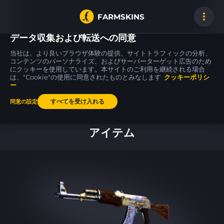
FARMSKINS
データ収集および転送への同意
当社は、より良いブラウザ体験の提供、サイトトラフィックの分析、
コンテンツのパーソナライズ、およびサーバーターゲット広告のため
にクッキーを使用しています。本サイトのご利用を継続される場合
MAC-10
SSG 08
M4A4
3
25
16
Pipsqueak
Mainframe 001
Magnesium
は、"Cookie"の使用に同意されたものとみなします
WW
クッキーポリシ
FT
ー
すべてを受け入れる
同意の設定
ホーム
アイテム