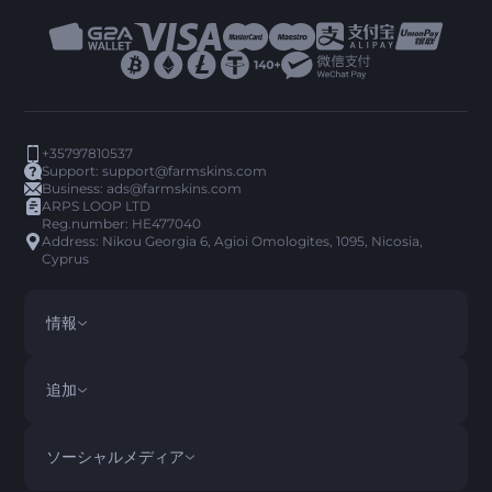
+35797810537
Support:
support@farmskins.com
Business:
ads@farmskins.com
ARPS LOOP LTD
Reg.number: HE477040
Address: Nikou Georgia 6, Agioi Omologites, 1095, Nicosia,
Cyprus
情報
利用規約
DISCLAIMER
追加
PRIVACY POLICY
ABOUT US
FAQ
ソーシャルメディア
払い戻し規約
CONTACT US
PICK’EM 履歴
アイテム