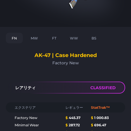
FN
MW
FT
WW
BS
AK-47 | Case Hardened
Factory New
レアリティ
CLASSIFIED
エクステリア
レギュラー
StatTrak™
Factory New
$
445.37
$
1 000.83
Minimal Wear
$
287.72
$
696.47