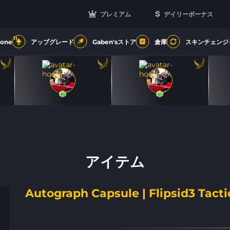
プレミアム
デイリーボーナス
11
Zone
アップグレード
Gaben'sストア
倉庫
スキンチェンジ
61
61
61
61
アイテム
Autograph Capsule | Flipsid3 Tact