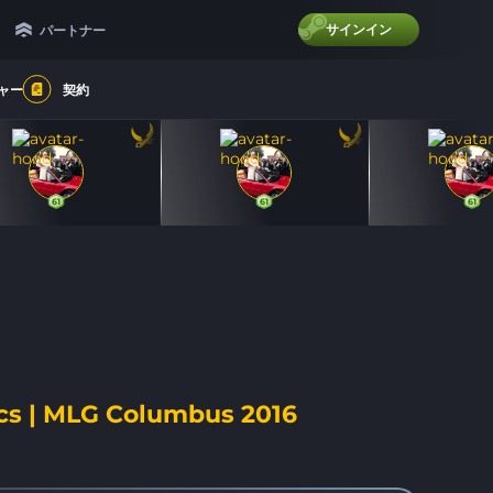
サインイン
パートナー
ャー
契約
61
61
61
61
61
61
ics | MLG Columbus 2016