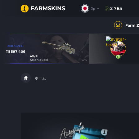
FARMSKINS
2 785
Jp
Farm 
MILSPEC
111 597 406
AWP
61
61
4
Arsenic Spill
WW
ホーム