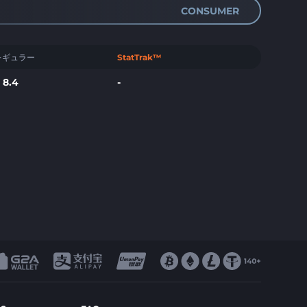
CONSUMER
レギュラー
StatTrak™
$
8.4
-