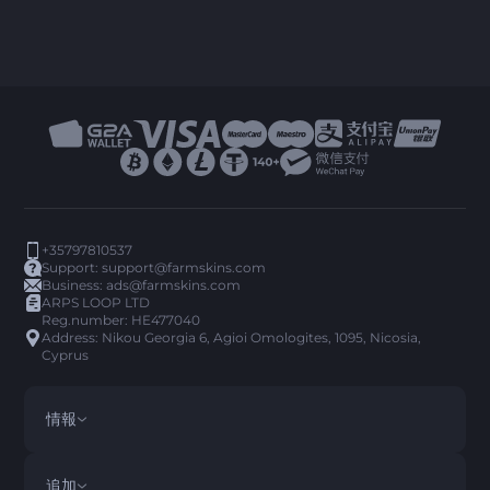
+35797810537
Support:
support@farmskins.com
Business:
ads@farmskins.com
ARPS LOOP LTD
Reg.number: HE477040
Address: Nikou Georgia 6, Agioi Omologites, 1095, Nicosia,
Cyprus
情報
利用規約
DISCLAIMER
追加