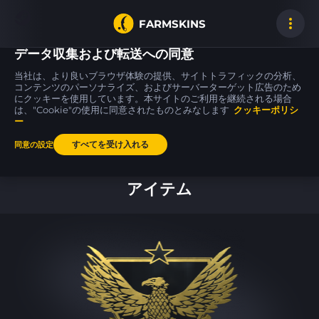
FARMSKINS
データ収集および転送への同意
当社は、より良いブラウザ体験の提供、サイトトラフィックの分析、
コンテンツのパーソナライズ、およびサーバーターゲット広告のため
にクッキーを使用しています。本サイトのご利用を継続される場合
Tec-9
Tec-9
MAC-10
17
17
17
Rebel
Rebel
Light Box
は、"Cookie"の使用に同意されたものとみなします
WW
クッキーポリシ
FT
ー
すべてを受け入れる
同意の設定
ホーム
アイテム