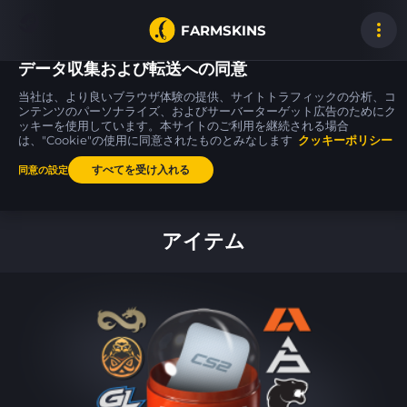
FARMSKINS
データ収集および転送への同意
当社は、より良いブラウザ体験の提供、サイトトラフィックの分析、コ
ンテンツのパーソナライズ、およびサーバーターゲット広告のためにク
ッキーを使用しています。本サイトのご利用を継続される場合
P250
MP9
MAC-10
11
10
29
Re.built
Food Chain
Pipe Down
は、"Cookie"の使用に同意されたものとみなします
FT
クッキーポリシー
FT
すべてを受け入れる
同意の設定
ホーム
アイテム