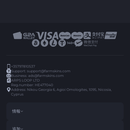
+35797810537
Support:
support@farmskins.com
Business:
ads@farmskins.com
ARPS LOOP LTD
Reg.number: HE477040
Address: Nikou Georgia 6, Agioi Omologites, 1095, Nicosia,
Cyprus
情報
利用規約
DISCLAIMER
追加