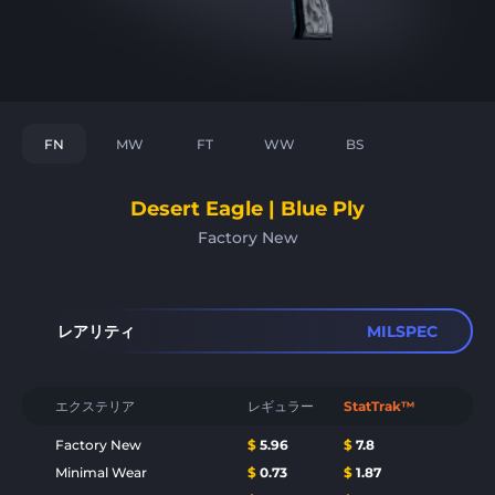
FN
MW
FT
WW
BS
Desert Eagle | Blue Ply
Factory New
レアリティ
MILSPEC
エクステリア
レギュラー
StatTrak™
Factory New
$
5.96
$
7.8
Minimal Wear
$
0.73
$
1.87