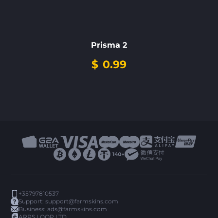
Prisma 2
$
0.99
+35797810537
Support:
support@farmskins.com
Business:
ads@farmskins.com
ARPS LOOP LTD