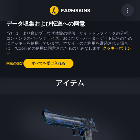
FARMSKINS
データ収集および転送への同意
当社は、より良いブラウザ体験の提供、サイトトラフィックの分析、
コンテンツのパーソナライズ、およびサーバーターゲット広告のため
にクッキーを使用しています。本サイトのご利用を継続される場合
Zeus x27
M4A1-S
P250
0
28
17
Olympus
Electrum
Cassette
は、"Cookie"の使用に同意されたものとみなします
MW
クッキーポリシ
FT
ー
すべてを受け入れる
同意の設定
ホーム
アイテム