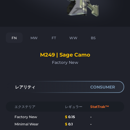
FN
MW
FT
WW
BS
M249 | Sage Camo
Factory New
レアリティ
CONSUMER
エクステリア
レギュラー
StatTrak™
Factory New
$
0.15
-
Minimal Wear
$
0.1
-