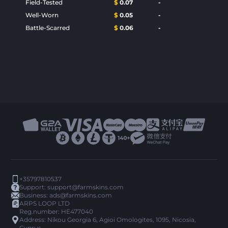
Field-Tested
$
0.07
-
Well-Worn
$
0.05
-
Battle-Scarred
$
0.06
-
+35797810537
Support:
support@farmskins.com
Business:
ads@farmskins.com
ARPS LOOP LTD
Reg.number: HE477040
Address: Nikou Georgia 6, Agioi Omologites, 1095, Nicosia,
Cyprus