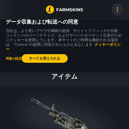
FARMSKINS
データ収集および転送への同意
当社は、より良いブラウザ体験の提供、サイトトラフィックの分析、
コンテンツのパーソナライズ、およびサーバーターゲット広告のため
にクッキーを使用しています。本サイトのご利用を継続される場合
MAG-7
USP-S
USP-S
19
Foresight
Flashback
Flashback
は、"Cookie"の使用に同意されたものとみなします
FN
MW
クッキーポリシ
ー
すべてを受け入れる
同意の設定
ホーム
アイテム