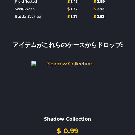
Field-Tested
$
1.43
$
2.89
Well-Worn
$
1.32
$
2.72
Battle-Scarred
$
1.31
$
2.53
アイテムがこれらのケースからドロップ:
Shadow Collection
$
0.99