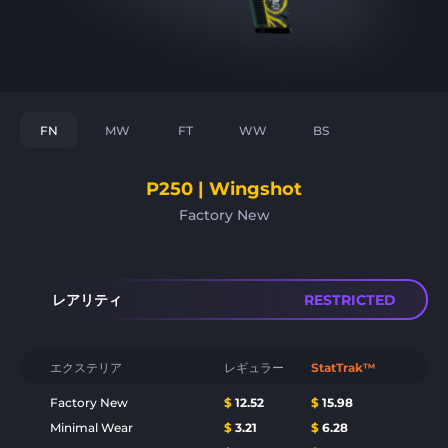
FN
MW
FT
WW
BS
P250 | Wingshot
Factory New
レアリティ
RESTRICTED
エクステリア
レギュラー
StatTrak™
Factory New
$
12.52
$
15.98
Minimal Wear
$
3.21
$
6.28