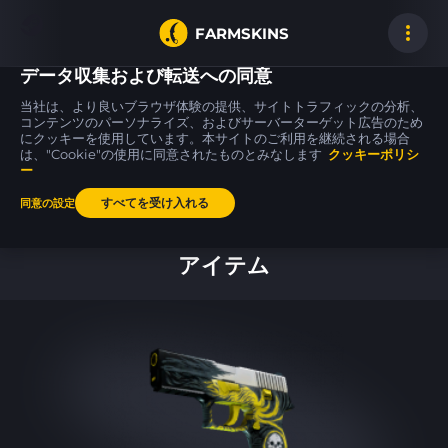
FARMSKINS
データ収集および転送への同意
当社は、より良いブラウザ体験の提供、サイトトラフィックの分析、
コンテンツのパーソナライズ、およびサーバーターゲット広告のため
にクッキーを使用しています。本サイトのご利用を継続される場合
MAC-10
M4A4
Desert Eagle
62
62
62
Pipsqueak
Magnesium
Tilted
は、"Cookie"の使用に同意されたものとみなします
FT
MW
クッキーポリシ
ー
すべてを受け入れる
同意の設定
ホーム
アイテム