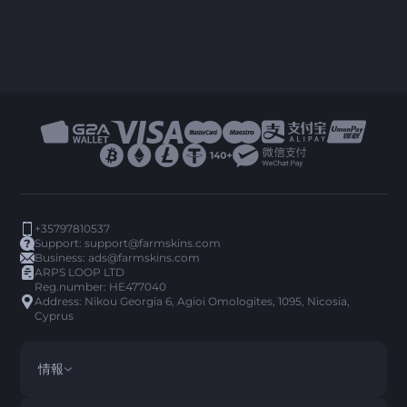
+35797810537
Support:
support@farmskins.com
Business:
ads@farmskins.com
ARPS LOOP LTD
Reg.number: HE477040
Address: Nikou Georgia 6, Agioi Omologites, 1095, Nicosia,
Cyprus
情報