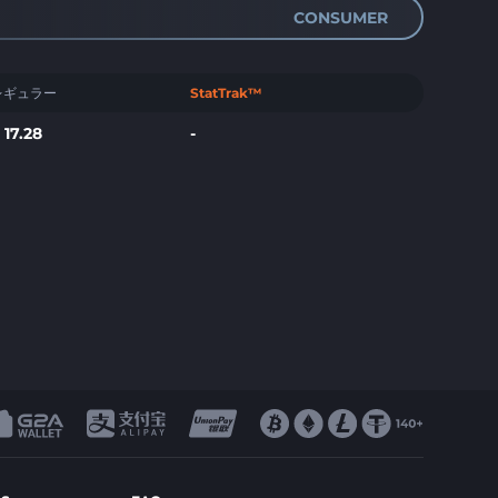
CONSUMER
レギュラー
StatTrak™
$
17.28
-