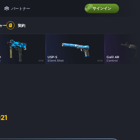
サインイン
パートナー
ャー
契約
0
USP-S
Galil AR
0
0
0
c
Silent Shot
Control
MW
WW
021