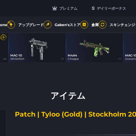
プレミアム
デイリーボーナス
11
Zone
アップグレード
Gaben'sストア
倉庫
スキンチェンジ
MAC-10
M4A4
MAC-1
0
0
Whitefish
Choppa
Oceani
BS
FT
FT
アイテム
Patch | Tyloo (Gold) | Stockholm 2