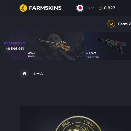
FARMSKINS
6 827
Jp
Farm 
RESTRICTED
40 546 461
AWP
MAG-7
48
PAW
MW
Insomnia
41
ホーム