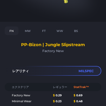
FN
MW
FT
WW
BS
PP-Bizon | Jungle Slipstream
Factory New
レアリティ
MILSPEC
エクステリア
レギュラー
StatTrak™
Factory New
$
0.29
$
0.69
Minimal Wear
$
0.23
$
0.48