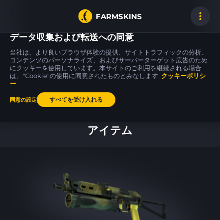
FARMSKINS
データ収集および転送への同意
当社は、より良いブラウザ体験の提供、サイトトラフィックの分析、
コンテンツのパーソナライズ、およびサーバーターゲット広告のため
にクッキーを使用しています。本サイトのご利用を継続される場合
Five-SeveN
Desert Eagle
AK-47
34
44
44
Scrawl
Serpent Strike
Uncharted
は、"Cookie"の使用に同意されたものとみなします
MW
MW
クッキーポリシ
ー
すべてを受け入れる
同意の設定
ホーム
アイテム