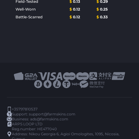
Field-Tested
$
0.13
$
0.29
Well-Worn
$
0.12
$
0.25
Battle-Scarred
$
0.12
$
0.33
+35797810537
Support:
support@farmskins.com
Business:
ads@farmskins.com
ARPS LOOP LTD
Reg.number: HE477040
Address: Nikou Georgia 6, Agioi Omologites, 1095, Nicosia,
Cyprus