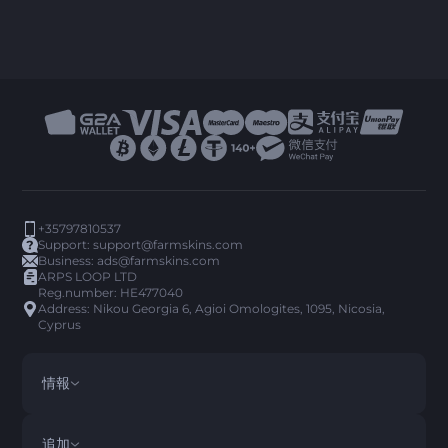
+35797810537
Support:
support@farmskins.com
Business:
ads@farmskins.com
ARPS LOOP LTD
Reg.number: HE477040
Address: Nikou Georgia 6, Agioi Omologites, 1095, Nicosia,
Cyprus
情報
利用規約
DISCLAIMER
追加