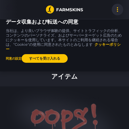
FARMSKINS
データ収集および転送への同意
当社は、より良いブラウザ体験の提供、サイトトラフィックの分析、
コンテンツのパーソナライズ、およびサーバーターゲット広告のため
にクッキーを使用しています。本サイトのご利用を継続される場合
P2000
Five-SeveN
MP5-SD
0
75
75
Gnarled
Scrawl
Desert Strike
は、"Cookie"の使用に同意されたものとみなします
WW
クッキーポリシ
FT
ー
すべてを受け入れる
同意の設定
ホーム
アイテム