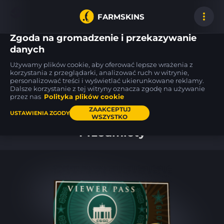
FARMSKINS
Zgoda na gromadzenie i przekazywanie
danych
Używamy plików cookie, aby oferować lepsze wrażenia z
M4A4
MAC-10
AK-47
korzystania z przeglądarki, analizować ruch w witrynie,
19
19
19
Zubastick
Pipsqueak
Uncharted
BS
FT
personalizować treści i wyświetlać ukierunkowane reklamy.
Dalsze korzystanie z tej witryny oznacza zgodę na używanie
przez nas
Polityka plików cookie
Pulpit
ZAAKCEPTUJ
USTAWIENIA ZGODY
WSZYSTKO
Przedmioty