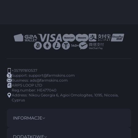
+35797810537
Support:
support@farmskins.com
Business:
ads@farmskins.com
ARPS LOOP LTD
Reg.number: HE477040
Address: Nikou Georgia 6, Agioi Omologites, 1095, Nicosia,
Cyprus
INFORMACJE
REGULAMIN
DISCLAIMER
DODATKOWE