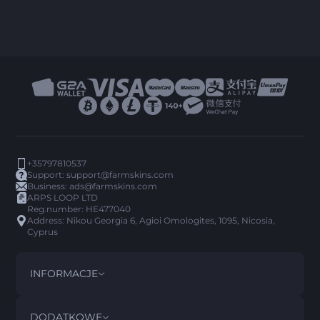
+35797810537
Support:
support@farmskins.com
Business:
ads@farmskins.com
ARPS LOOP LTD
Reg.number: HE477040
Address: Nikou Georgia 6, Agioi Omologites, 1095, Nicosia,
Cyprus
INFORMACJE
REGULAMIN
DISCLAIMER
DODATKOWE