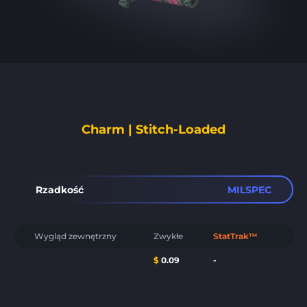
Charm | Stitch-Loaded
Rzadkość
MILSPEC
Wygląd zewnętrzny
Zwykłe
StatTrak™
$
0.09
-