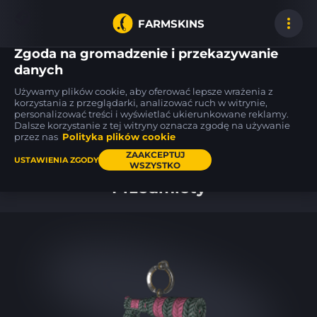
FARMSKINS
Zgoda na gromadzenie i przekazywanie
danych
Używamy plików cookie, aby oferować lepsze wrażenia z
SSG 08
M4A1-S
SSG 08
korzystania z przeglądarki, analizować ruch w witrynie,
7
0
Mainframe 001
Nitro
Mainframe 001
BS
WW
personalizować treści i wyświetlać ukierunkowane reklamy.
Dalsze korzystanie z tej witryny oznacza zgodę na używanie
przez nas
Polityka plików cookie
Pulpit
ZAAKCEPTUJ
USTAWIENIA ZGODY
WSZYSTKO
Przedmioty