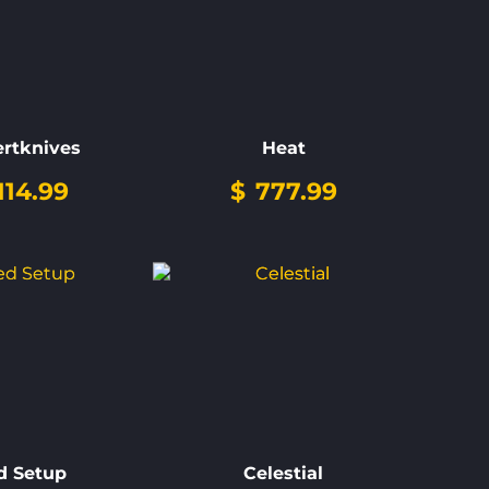
rtknives
Heat
114.99
$
777.99
d Setup
Celestial