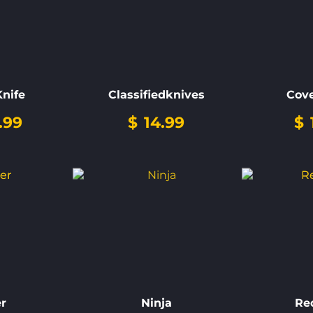
Knife
Classifiedknives
Cove
.99
$
14.99
$
er
Ninja
Re