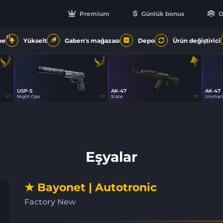
Premium
Günlük bonus
O
11
ne
Yükselt
Gaben's mağazası
Depo
Ürün değiştirici
USP-S
AK-47
AK-47
100
24
Night Ops
Slate
Unchar
FT
FT
FT
Eşyalar
★ Bayonet | Autotronic
Factory New