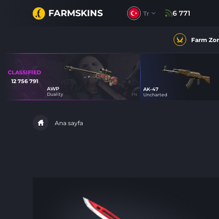
FARMSKINS
6 771
Tr
Farm Zo
CLASSIFIED
12 756 791
AWP
AK-47
100
Duality
FN
Uncharted
100
Ana sayfa