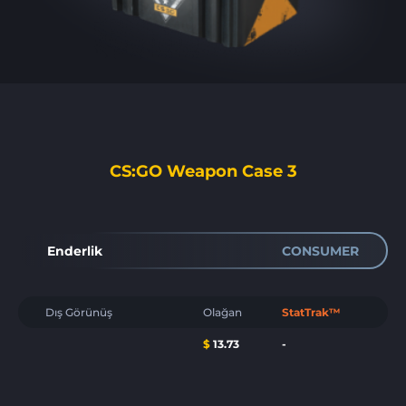
CS:GO Weapon Case 3
Enderlik
CONSUMER
Dış Görünüş
Olağan
StatTrak™
$
13.73
-