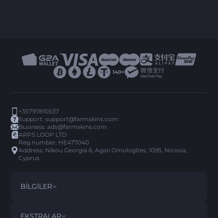
+35797810537
Support:
support@farmskins.com
Business:
ads@farmskins.com
ARPS LOOP LTD
Reg.number: HE477040
Address: Nikou Georgia 6, Agioi Omologites, 1095, Nicosia,
Cyprus
BILGILER
ŞARTLAR VE KOŞULLAR
DISCLAIMER
EKSTRALAR