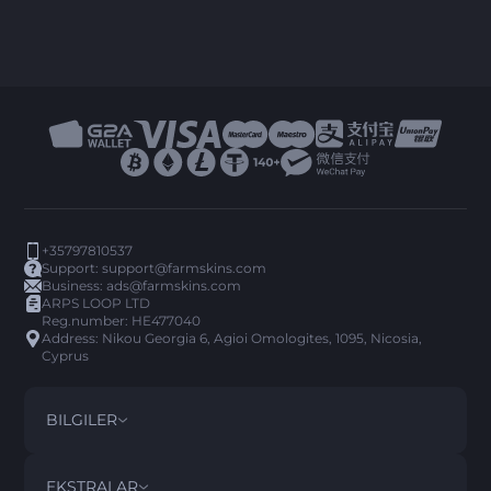
+35797810537
Support:
support@farmskins.com
Business:
ads@farmskins.com
ARPS LOOP LTD
Reg.number: HE477040
Address: Nikou Georgia 6, Agioi Omologites, 1095, Nicosia,
Cyprus
BILGILER
ŞARTLAR VE KOŞULLAR
DISCLAIMER
EKSTRALAR