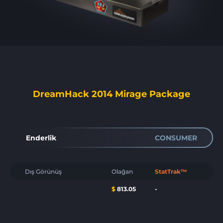
DreamHack 2014 Mirage Package
Enderlik
CONSUMER
Dış Görünüş
Olağan
StatTrak™
$
813.05
-