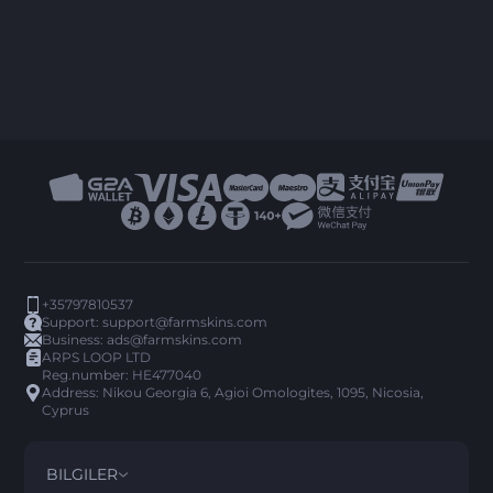
+35797810537
Support:
support@farmskins.com
Business:
ads@farmskins.com
ARPS LOOP LTD
Reg.number: HE477040
Address: Nikou Georgia 6, Agioi Omologites, 1095, Nicosia,
Cyprus
BILGILER