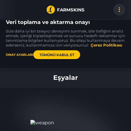
FARMSKINS
Veri toplama ve aktarma onayı
Size daha iyi bir tarayıcı deneyimi sunmak, site trafiğini analiz
etmek, içeriği kişiselleştirmek ve sunucu hedefli reklamlar için
tanımlama bilgileri kullanıyoruz. Bu siteyi kullanmaya devam
Glock-18
CZ75-Auto
Desert Eagle
0
44
52
Block-18
Tacticat
Trigger Discipline
ederseniz, kullanmamıza izin veriyorsunuz:
BS
Çerez Politikası
FT
TÜMÜNÜ KABUL ET
ONAY AYARLARI
Ana sayfa
Eşyalar