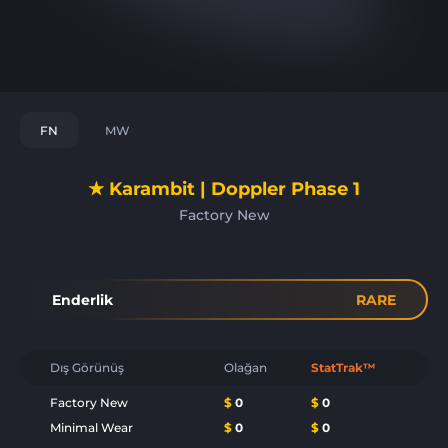
FN
MW
★ Karambit | Doppler Phase 1
Factory New
Enderlik
RARE
Dış Görünüş
Olağan
StatTrak™
Factory New
$
0
$
0
Minimal Wear
$
0
$
0