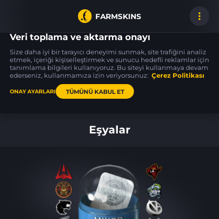
FARMSKINS
Veri toplama ve aktarma onayı
Size daha iyi bir tarayıcı deneyimi sunmak, site trafiğini analiz
etmek, içeriği kişiselleştirmek ve sunucu hedefli reklamlar için
tanımlama bilgileri kullanıyoruz. Bu siteyi kullanmaya devam
M4A1-S
M4A1-S
Sticker
17
14
10
Night Terror
Nitro
AKickflip-47
ederseniz, kullanmamıza izin veriyorsunuz:
MW
Çerez Politikası
BS
TÜMÜNÜ KABUL ET
ONAY AYARLARI
Ana sayfa
Eşyalar