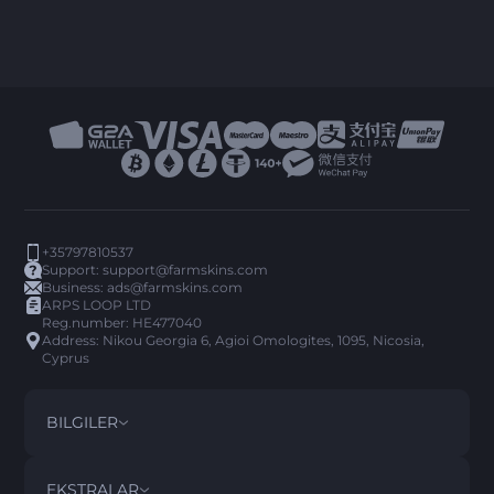
+35797810537
Support:
support@farmskins.com
Business:
ads@farmskins.com
ARPS LOOP LTD
Reg.number: HE477040
Address: Nikou Georgia 6, Agioi Omologites, 1095, Nicosia,
Cyprus
BILGILER
ŞARTLAR VE KOŞULLAR
DISCLAIMER
EKSTRALAR