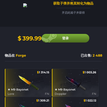
获取子弹并将其转化为物品
开启此箱子并获得
$
399.99
登录
物品在
Forge
已出售
:
2 488
$
1 314.15
$
1 003.26
★ M9 Bayonet
★ M9 Bayonet
Lore
FN
Doppler
FN
$
1 309.21
$
1 022.12