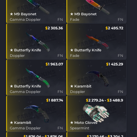
★ M9 Bayonet
★ M9 Bayonet
Gamma Doppler
FN
Fade
FN
$
2 305.36
$
2 495.72
★ Butterfly Knife
★ Butterfly Knife
Doppler
FN
Fade
FN
$
1 963.07
$
1 425.29
★ Butterfly Knife
★ Karambit
Gamma Doppler
FN
Doppler
FN
$
1 887.74
$
2 279.24
-
$
3 488.9
★ Karambit
★ Moto Gloves
Gamma Doppler
FN
Spearmint
$
1 876.04
-
$
2 876.06
$
2 170.46
-
$
3 204.2