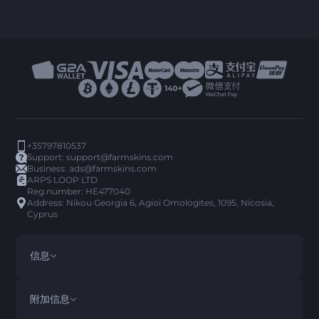
+35797810537
Support:
support@farmskins.com
Business:
ads@farmskins.com
ARPS LOOP LTD
Reg.number: HE477040
Address: Nikou Georgia 6, Agioi Omologites, 1095, Nicosia,
Cyprus
信息
条款与条件
DISCLAIMER
附加信息