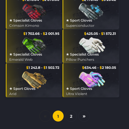
★ Specialist Gloves
★ Sport Gloves
Crimson Kimono
Superconductor
$
1 702.66
-
$
2 001.95
$
425.05
-
$
1 572.31
★ Specialist Gloves
★ Specialist Gloves
Emerald Web
Pillow Punchers
$
1 242.8
-
$
1 502.72
$
634.46
-
$
2 180.05
★ Sport Gloves
★ Sport Gloves
Arid
Ultra Violent
«
»
1
2