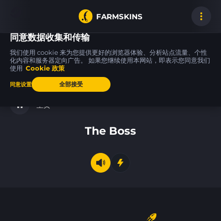
FARMSKINS
同意数据收集和传输
我们使用 cookie 来为您提供更好的浏览器体验、分析站点流量、个性
化内容和服务器定向广告。 如果您继续使用本网站，即表示您同意我们
使用
Cookie 政策
M4A1-S
M4A4
37
35
14
37
Decimator
Choppa
WW
全部接受
同意设置
主页
The Boss