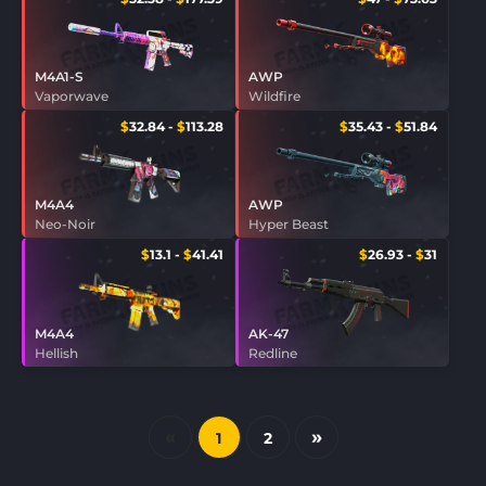
M4A1-S
AWP
Vaporwave
Wildfire
$
32.84
-
$
113.28
$
35.43
-
$
51.84
M4A4
AWP
Neo-Noir
Hyper Beast
$
13.1
-
$
41.41
$
26.93
-
$
31
M4A4
AK-47
Hellish
Redline
«
»
1
2