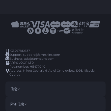
+35797810537
Support:
support@farmskins.com
Business:
ads@farmskins.com
ARPS LOOP LTD
Reg.number: HE477040
Address: Nikou Georgia 6, Agioi Omologites, 1095, Nicosia,
Cyprus
信息
条款与条件
DISCLAIMER
附加信息