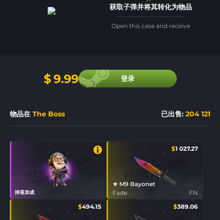
获取子弹并将其转化为物品
Open this case and receive
$
9.99
登录
物品在
The Boss
已出售
:
204 121
$
1 027.27
★ M9 Bayonet
掉落加成
Fade
FN
$
494.15
$
389.06