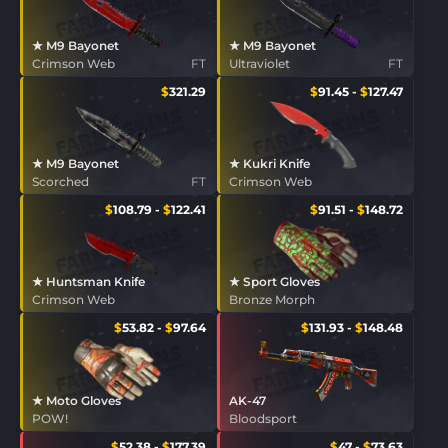
★ M9 Bayonet
★ M9 Bayonet
Crimson Web
FT
Ultraviolet
FT
$
321.29
$
91.45
-
$
127.47
★ M9 Bayonet
★ Kukri Knife
Scorched
FT
Crimson Web
$
108.79
-
$
122.41
$
91.51
-
$
148.72
★ Huntsman Knife
★ Sport Gloves
Crimson Web
Bronze Morph
$
53.82
-
$
97.64
$
131.93
-
$
148.48
★ Moto Gloves
AK-47
POW!
Bloodsport
$
52.38
-
$
177.39
$
47
-
$
73.63