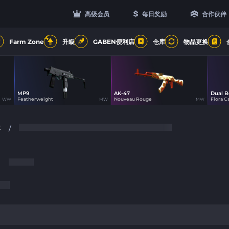
高级会员
每日奖励
合作伙伴
4
Farm Zone
升級
GABEN便利店
仓库
物品更换
MP9
AK-47
Dual B
0
19
Featherweight
Nouveau Rouge
Flora C
WW
MW
MW
客
/