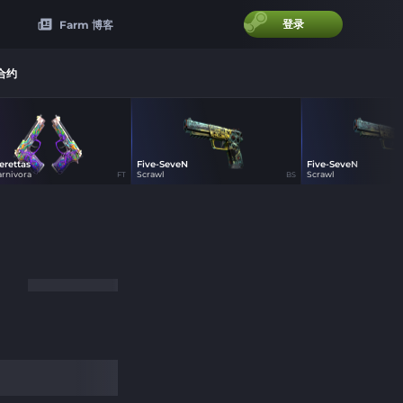
登录
Farm 博客
合约
erettas
Five-SeveN
Five-SeveN
1
1
11
arnivora
Scrawl
Scrawl
FT
BS