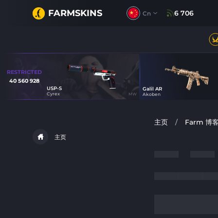
FARMSKINS
6 706
Cn
RESTRICTED
40 560 928
USP-S
Galil AR
5
22
Cyrex
MW
Akoben
主页
/
Farm 博
主页