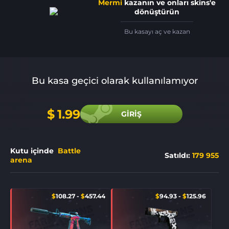
Mermi
kazanın ve onları skins'e
dönüştürün
Bu kasayı aç ve kazan
Bu kasa geçici olarak kullanılamıyor
$
1.99
GIRIŞ
Kutu içinde
Battle
Satıldı
:
179 955
arena
$
108.27
-
$
457.44
$
94.93
-
$
125.96