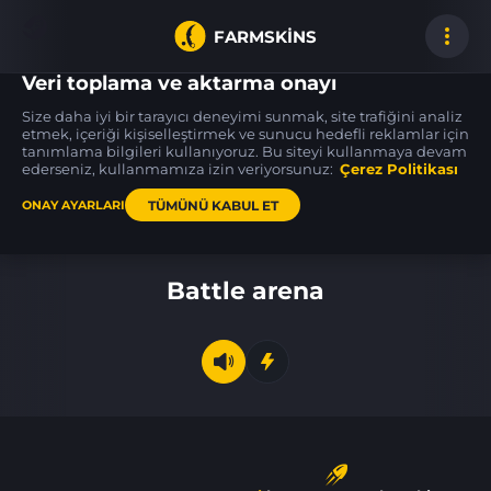
FARMSKINS
Veri toplama ve aktarma onayı
Size daha iyi bir tarayıcı deneyimi sunmak, site trafiğini analiz
etmek, içeriği kişiselleştirmek ve sunucu hedefli reklamlar için
tanımlama bilgileri kullanıyoruz. Bu siteyi kullanmaya devam
P250
Glock-18
Galil AR
34
34
34
Cassette
Umbral Rabbit
Destroyer
ederseniz, kullanmamıza izin veriyorsunuz:
FN
Çerez Politikası
BS
TÜMÜNÜ KABUL ET
ONAY AYARLARI
Ana sayfa
Battle arena