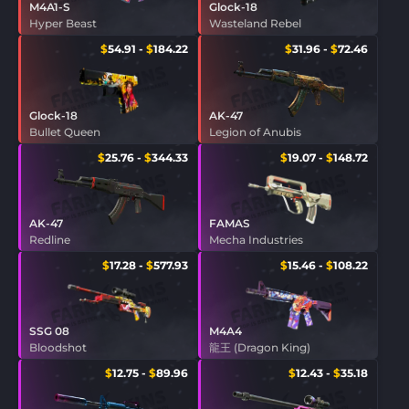
M4A1-S
Glock-18
Hyper Beast
Wasteland Rebel
$
54.91
-
$
184.22
$
31.96
-
$
72.46
Glock-18
AK-47
Bullet Queen
Legion of Anubis
$
25.76
-
$
344.33
$
19.07
-
$
148.72
AK-47
FAMAS
Redline
Mecha Industries
$
17.28
-
$
577.93
$
15.46
-
$
108.22
SSG 08
M4A4
Bloodshot
龍王 (Dragon King)
$
12.75
-
$
89.96
$
12.43
-
$
35.18