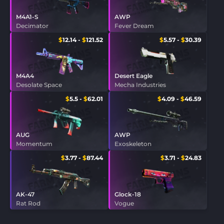
M4A1-S
AWP
Decimator
Fever Dream
$
12.14
-
$
121.52
$
5.57
-
$
30.39
M4A4
Desert Eagle
Desolate Space
Mecha Industries
$
5.5
-
$
62.01
$
4.09
-
$
46.59
AUG
AWP
Momentum
Exoskeleton
$
3.77
-
$
87.44
$
3.71
-
$
24.83
AK-47
Glock-18
Rat Rod
Vogue