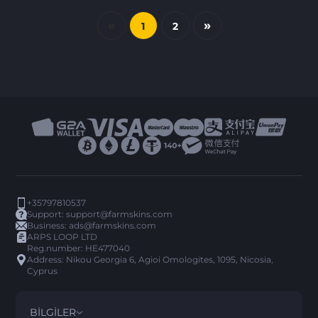
«
»
1
2
+35797810537
Support:
support@farmskins.com
Business:
ads@farmskins.com
ARPS LOOP LTD
Reg.number: HE477040
Address: Nikou Georgia 6, Agioi Omologites, 1095, Nicosia,
Cyprus
BILGILER