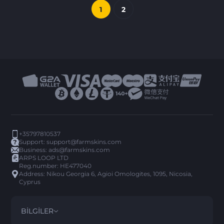
1
2
+35797810537
Support:
support@farmskins.com
Business:
ads@farmskins.com
ARPS LOOP LTD
Reg.number: HE477040
Address: Nikou Georgia 6, Agioi Omologites, 1095, Nicosia,
Cyprus
BILGILER