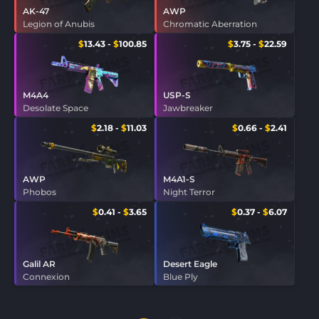
AK-47
AWP
Legion of Anubis
Chromatic Aberration
$
13.43
-
$
100.85
$
3.75
-
$
22.59
M4A4
USP-S
Desolate Space
Jawbreaker
$
2.18
-
$
11.03
$
0.66
-
$
2.41
AWP
M4A1-S
Phobos
Night Terror
$
0.41
-
$
3.65
$
0.37
-
$
6.07
Galil AR
Desert Eagle
Connexion
Blue Ply