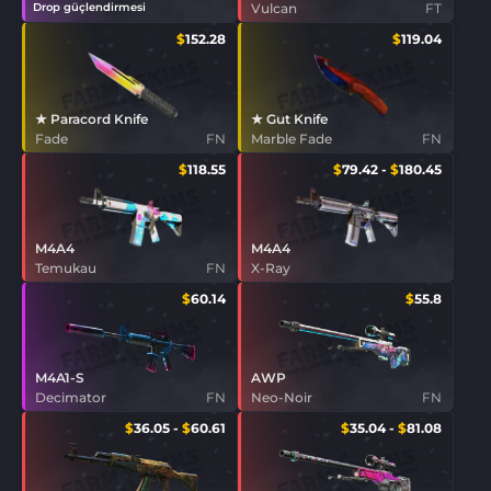
Drop güçlendirmesi
Vulcan
FT
$
152.28
$
119.04
★ Paracord Knife
★ Gut Knife
Fade
FN
Marble Fade
FN
$
118.55
$
79.42
-
$
180.45
M4A4
M4A4
Temukau
FN
X-Ray
$
60.14
$
55.8
M4A1-S
AWP
Decimator
FN
Neo-Noir
FN
$
36.05
-
$
60.61
$
35.04
-
$
81.08