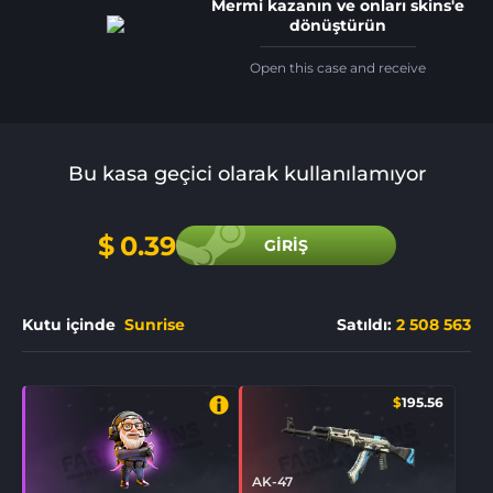
Mermi
kazanın ve onları skins'e
dönüştürün
Open this case and receive
Bu kasa geçici olarak kullanılamıyor
$
0.39
GIRIŞ
Kutu içinde
Sunrise
Satıldı
:
2 508 563
$
195.56
AK-47