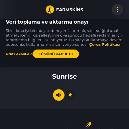
FARMSKINS
Veri toplama ve aktarma onayı
Size daha iyi bir tarayıcı deneyimi sunmak, site trafiğini analiz
etmek, içeriği kişiselleştirmek ve sunucu hedefli reklamlar için
tanımlama bilgileri kullanıyoruz. Bu siteyi kullanmaya devam
Glock-18
★ Bowie Knife
★ Falchion Knife
60
60
28
Oxide Blaze
Bright Water
Autotronic
ederseniz, kullanmamıza izin veriyorsunuz:
MW
Çerez Politikası
WW
TÜMÜNÜ KABUL ET
ONAY AYARLARI
Ana sayfa
Sunrise