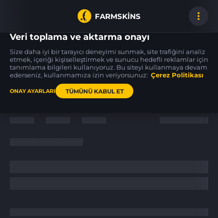
FARMSKINS
Veri toplama ve aktarma onayı
Size daha iyi bir tarayıcı deneyimi sunmak, site trafiğini analiz
etmek, içeriği kişiselleştirmek ve sunucu hedefli reklamlar için
tanımlama bilgileri kullanıyoruz. Bu siteyi kullanmaya devam
SSG 08
SSG 08
SSG 08
23
23
23
Mainframe 001
Mainframe 001
Mainframe 001
ederseniz, kullanmamıza izin veriyorsunuz:
WW
Çerez Politikası
BS
TÜMÜNÜ KABUL ET
ONAY AYARLARI
Ana sayfa
/
News
/