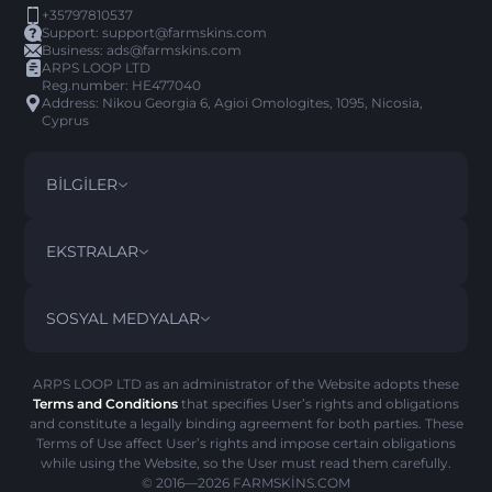
+35797810537
Support:
support@farmskins.com
Business:
ads@farmskins.com
ARPS LOOP LTD
Reg.number: HE477040
Address: Nikou Georgia 6, Agioi Omologites, 1095, Nicosia,
Cyprus
BILGILER
ŞARTLAR VE KOŞULLAR
DISCLAIMER
EKSTRALAR
PRIVACY POLICY
ABOUT US
SSS
SOSYAL MEDYALAR
GERI ÖDEME POLITIKASI
CONTACT US
PICK’EM GEÇMIŞI
EŞYALAR
AML POLITIKASI
SCAM UYARISI
ARPS LOOP LTD as an administrator of the Website adopts these
Terms and Conditions
that specifies User’s rights and obligations
ÇEREZ POLITIKASI
and constitute a legally binding agreement for both parties. These
Terms of Use affect User’s rights and impose certain obligations
while using the Website, so the User must read them carefully.
© 2016—2026
FARMSKINS.COM