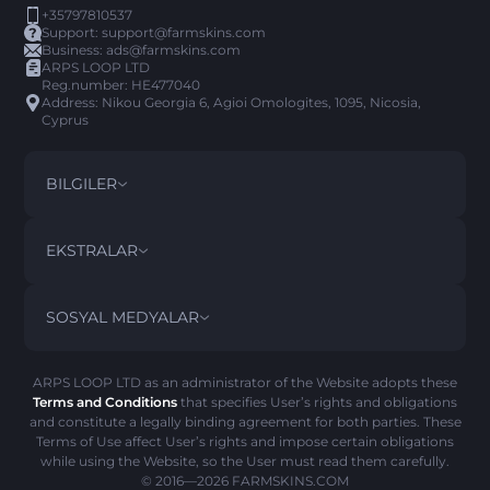
+35797810537
Support:
support@farmskins.com
Business:
ads@farmskins.com
ARPS LOOP LTD
Reg.number: HE477040
Address: Nikou Georgia 6, Agioi Omologites, 1095, Nicosia,
Cyprus
BILGILER
ŞARTLAR VE KOŞULLAR
DISCLAIMER
EKSTRALAR
PRIVACY POLICY
ABOUT US
SSS
SOSYAL MEDYALAR
GERI ÖDEME POLITIKASI
CONTACT US
PICK’EM GEÇMIŞI
EŞYALAR
AML POLITIKASI
SCAM UYARISI
ARPS LOOP LTD as an administrator of the Website adopts these
Terms and Conditions
that specifies User’s rights and obligations
ÇEREZ POLITIKASI
and constitute a legally binding agreement for both parties. These
Terms of Use affect User’s rights and impose certain obligations
while using the Website, so the User must read them carefully.
© 2016—2026
FARMSKINS.COM