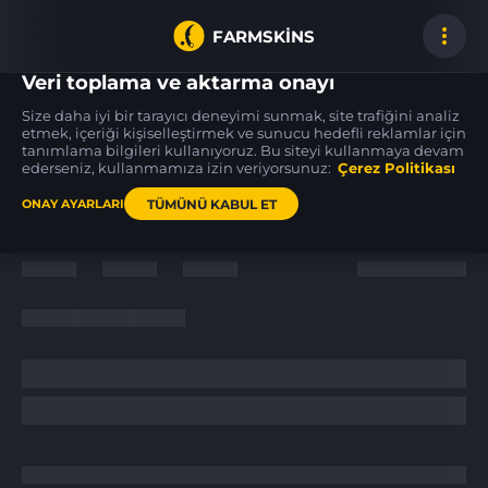
FARMSKINS
Veri toplama ve aktarma onayı
Size daha iyi bir tarayıcı deneyimi sunmak, site trafiğini analiz
etmek, içeriği kişiselleştirmek ve sunucu hedefli reklamlar için
tanımlama bilgileri kullanıyoruz. Bu siteyi kullanmaya devam
USP-S
USP-S
MAC-10
26
Royal Guard
PC-GRN
Ensnared
ederseniz, kullanmamıza izin veriyorsunuz:
FT
Çerez Politikası
FT
TÜMÜNÜ KABUL ET
ONAY AYARLARI
Ana sayfa
/
News
/