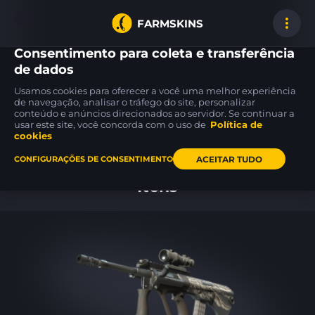
FARMSKINS
Consentimento para coleta e transferência
de dados
Usamos cookies para oferecer a você uma melhor experiência
MAG-7
Sticker
Glock-18
de navegação, analisar o tráfego do site, personalizar
0
12
Insomnia
Bolt Energy
Block-18
BS
conteúdo e anúncios direcionados ao servidor. Se continuar a
usar este site, você concorda com o uso de
Política de
cookies
Inicio
ACEITAR TUDO
CONFIGURAÇÕES DE CONSENTIMENTO
Itens