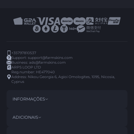
+35797810537
Support:
support@farmskins.com
Business:
ads@farmskins.com
ARPS LOOP LTD
Reg.number: HE477040
Address: Nikou Georgia 6, Agioi Omologites, 1095, Nicosia,
Cyprus
INFORMAÇÕES
TERMOS E CONDIÇÕES
DISCLAIMER
ADICIONAIS
PRIVACY POLICY
ABOUT US
FAQ