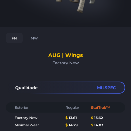
FN
MW
AUG | Wings
Factory New
Qualidade
MILSPEC
Exterior
Regular
StatTrak™
Factory New
$
13.61
$
15.62
Minimal Wear
$
14.29
$
14.03