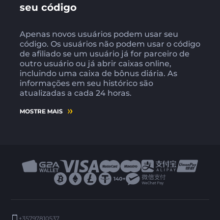
seu código
Apenas novos usuários podem usar seu
código. Os usuários não podem usar o código
de afiliado se um usuário já for parceiro de
outro usuário ou já abrir caixas online,
incluindo uma caixa de bônus diária. As
informações em seu histórico são
atualizadas a cada 24 horas.
MOSTRE MAIS
+35797810537