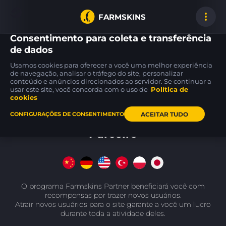
FARMSKINS
Consentimento para coleta e transferência
de dados
Usamos cookies para oferecer a você uma melhor experiência
P250
MP9
M4A1-S
de navegação, analisar o tráfego do site, personalizar
24
24
24
Cassette
Featherweight
Electrum
MW
WW
conteúdo e anúncios direcionados ao servidor. Se continuar a
usar este site, você concorda com o uso de
Política de
cookies
Inicio
ACEITAR TUDO
CONFIGURAÇÕES DE CONSENTIMENTO
Parceiro
O programa Farmskins Partner beneficiará você com
recompensas por trazer novos usuários.
Atrair novos usuários para o site garante a você um lucro
durante toda a atividade deles.