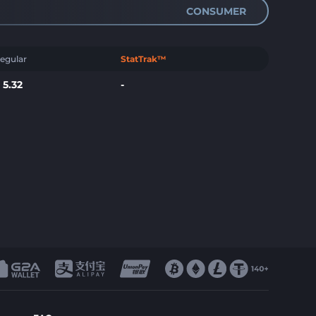
CONSUMER
egular
StatTrak™
$
5.32
-