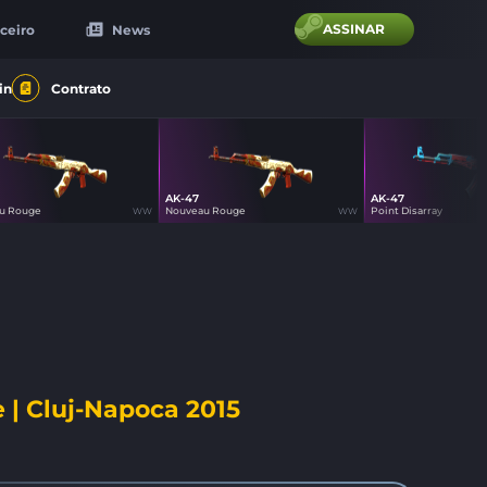
ASSINAR
ceiro
News
in
Contrato
AK-47
AK-47
57
57
57
u Rouge
Nouveau Rouge
Point Disarray
WW
WW
 | Cluj-Napoca 2015