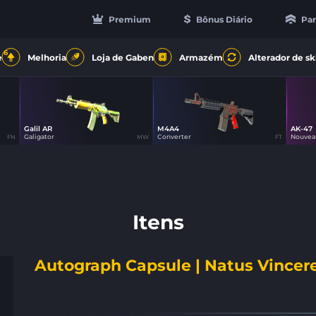
Premium
Bônus Diário
Par
6
e
Melhoria
Loja de Gaben
Armazém
Alterador de sk
Galil AR
M4A4
AK-47
9
61
Galigator
Converter
Nouvea
FN
MW
FT
Itens
Autograph Capsule | Natus Vincere