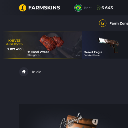
FARMSKINS
6 643
Br
Farm Zon
KNIVES
& GLOVES
2 017 410
★ Hand Wraps
Desert Eagle
26
Slaughter
MW
Oxide Blaze
39
Inicio