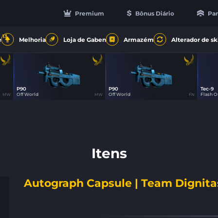
Premium
Bônus Diário
Par
13
e
Melhoria
Loja de Gaben
Armazém
Alterador de sk
P90
P90
Tec-9
26
26
Off World
Off World
Flash O
MW
MW
FN
Itens
Autograph Capsule | Team Dignitas