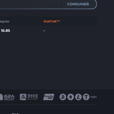
CONSUMER
egular
StatTrak™
$
16.85
-