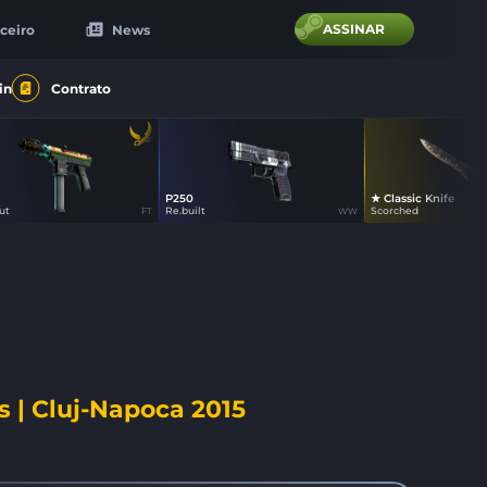
ASSINAR
ceiro
News
in
Contrato
P250
★ Classic Knife
26
24
39
ut
Re.built
Scorched
FT
WW
 | Cluj-Napoca 2015