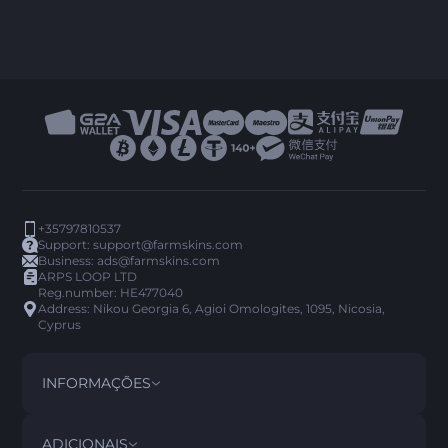
+35797810537
Support:
support@farmskins.com
Business:
ads@farmskins.com
ARPS LOOP LTD
Reg.number: HE477040
Address: Nikou Georgia 6, Agioi Omologites, 1095, Nicosia,
Cyprus
INFORMAÇÕES
TERMOS E CONDIÇÕES
DISCLAIMER
ADICIONAIS