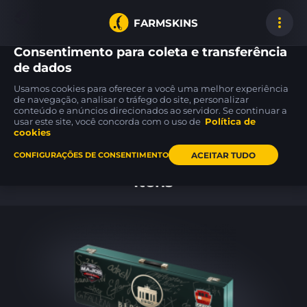
FARMSKINS
Consentimento para coleta e transferência
de dados
Usamos cookies para oferecer a você uma melhor experiência
P250
26
33
de navegação, analisar o tráfego do site, personalizar
5
26
33
Re.built
conteúdo e anúncios direcionados ao servidor. Se continuar a
usar este site, você concorda com o uso de
Política de
cookies
Inicio
ACEITAR TUDO
CONFIGURAÇÕES DE CONSENTIMENTO
Itens