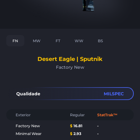
FN
MW
FT
WW
BS
Desert Eagle | Sputnik
Factory New
Qualidade
MILSPEC
Exterior
Regular
StatTrak™
Factory New
$
16.81
-
Minimal Wear
$
2.93
-