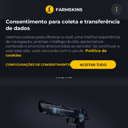
FARMSKINS
Consentimento para coleta e transferência
de dados
Usamos cookies para oferecer a você uma melhor experiência
P250
FAMAS
USP-S
de navegação, analisar o tráfego do site, personalizar
19
14
41
X-Ray
Colony
Alpine Camo
FT
FT
conteúdo e anúncios direcionados ao servidor. Se continuar a
usar este site, você concorda com o uso de
Política de
cookies
Inicio
ACEITAR TUDO
CONFIGURAÇÕES DE CONSENTIMENTO
Itens