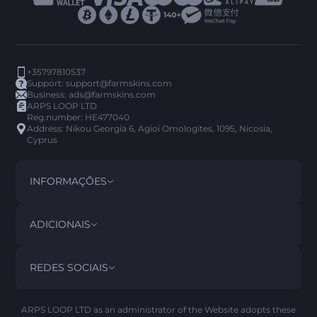
+35797810537
Support:
support@farmskins.com
Business:
ads@farmskins.com
ARPS LOOP LTD
Reg.number: HE477040
Address: Nikou Georgia 6, Agioi Omologites, 1095, Nicosia,
Cyprus
INFORMAÇÕES
TERMOS E CONDIÇÕES
DISCLAIMER
ADICIONAIS
PRIVACY POLICY
ABOUT US
FAQ
REDES SOCIAIS
POLITICA DE REEMBOLSO
CONTACT US
HISTÓRICO DO PICK’EM
ITENS
POLÍTICA DE AML
SCAM ALERTA
ARPS LOOP LTD as an administrator of the Website adopts these