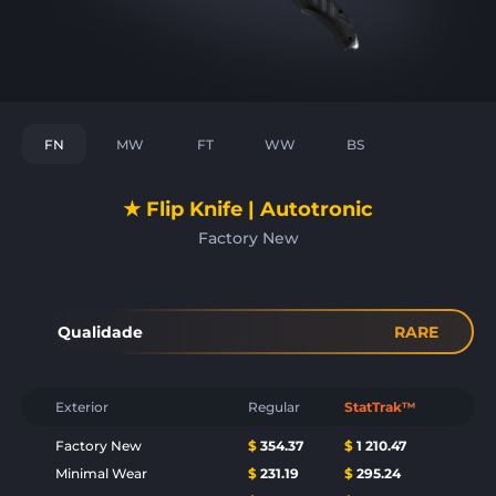
FN
MW
FT
WW
BS
★ Flip Knife | Autotronic
Factory New
Qualidade
RARE
Exterior
Regular
StatTrak™
Factory New
$
354.37
$
1 210.47
Minimal Wear
$
231.19
$
295.24