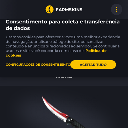
FARMSKINS
Consentimento para coleta e transferência
de dados
Usamos cookies para oferecer a você uma melhor experiência
63
63
63
de navegação, analisar o tráfego do site, personalizar
63
63
63
conteúdo e anúncios direcionados ao servidor. Se continuar a
usar este site, você concorda com o uso de
Política de
cookies
Inicio
ACEITAR TUDO
CONFIGURAÇÕES DE CONSENTIMENTO
Itens