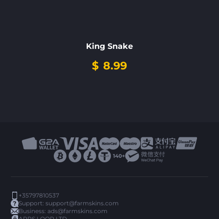
King Snake
$
8.99
+35797810537
Support:
support@farmskins.com
Business:
ads@farmskins.com
ARPS LOOP LTD