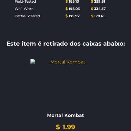
Field-Tested
$
185.13
$
259.81
Well-Worn
$
195.03
$
334.57
Battle-Scarred
$
175.97
$
178.61
Este item é retirado dos caixas abaixo:
Mortal Kombat
$
1.99