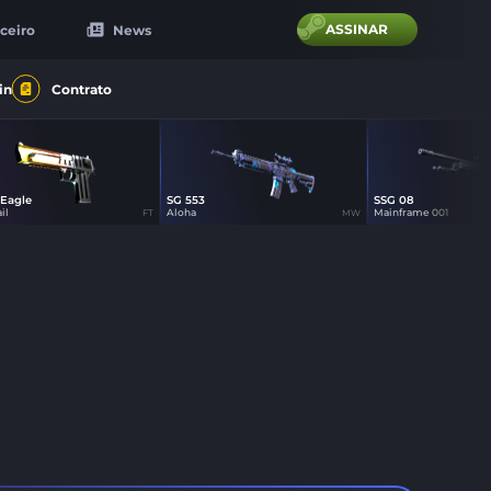
ASSINAR
ceiro
News
in
Contrato
 Eagle
SG 553
SSG 08
34
34
34
il
Aloha
Mainframe 001
FT
MW