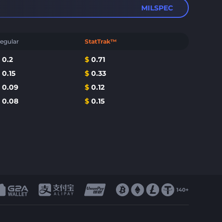
MILSPEC
egular
StatTrak™
$
0.2
$
0.71
$
0.15
$
0.33
$
0.09
$
0.12
$
0.08
$
0.15