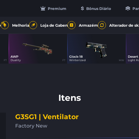
Premium
Bônus Diário
Par
15
e
Melhoria
Loja de Gaben
Armazém
Alterador de sk
AWP
Glock-18
Desert
0
34
Duality
Winterized
Light Ra
FT
FT
MW
Itens
G3SG1 | Ventilator
Factory New