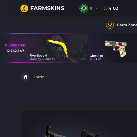
FARMSKINS
4 021
Br
Farm Zon
CLASSIFIED
12 762 547
Five-SeveN
Glock-18
4
Monkey Business
WW
Block-18
39
Inicio