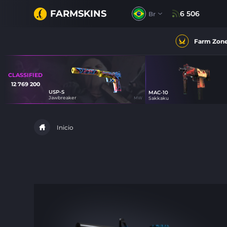
FARMSKINS
6 506
Br
Farm Zon
CLASSIFIED
12 769 200
USP-S
MAC-10
23
Jawbreaker
MW
Sakkaku
56
Inicio