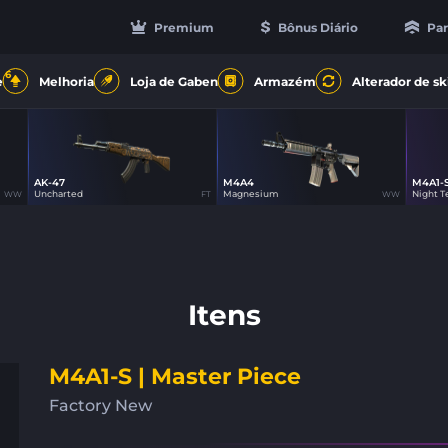
Premium
Bônus Diário
Par
6
e
Melhoria
Loja de Gaben
Armazém
Alterador de sk
AK-47
M4A4
M4A1-
0
47
Uncharted
Magnesium
Night T
WW
FT
WW
Itens
M4A1-S | Master Piece
Factory New