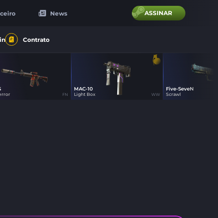
ASSINAR
ceiro
News
in
Contrato
S
MAC-10
Five-SeveN
0
47
18
error
Light Box
Scrawl
FN
WW