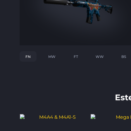
FN
MW
FT
WW
BS
Est