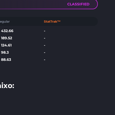
CLASSIFIED
egular
StatTrak™
$
432.66
-
$
189.52
-
$
124.61
-
$
98.3
-
$
88.63
-
ixo: