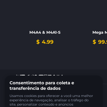
M4A4 & M4A1-S
Mega 
$
4.99
$
99.
Consentimento para coleta e
transferência de dados
+35797810537
Usamos cookies para oferecer a você uma melhor
Support:
support@farmskins.com
experiência de navegação, analisar o tráfego do
Business:
ads@farmskins.com
site, personalizar conteúdo e anúncios
ARPS LOOP LTD