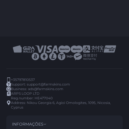
+35797810537
Support:
support@farmskins.com
Business:
ads@farmskins.com
ARPS LOOP LTD
Reg.number: HE477040
Address: Nikou Georgia 6, Agioi Omologites, 1095, Nicosia,
Cyprus
INFORMAÇÕES