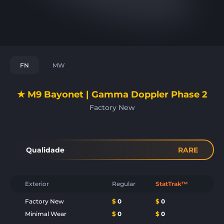
FN
MW
★ M9 Bayonet | Gamma Doppler Phase 2
Factory New
Qualidade
RARE
Exterior
Regular
StatTrak™
Factory New
$
0
$
0
Minimal Wear
$
0
$
0