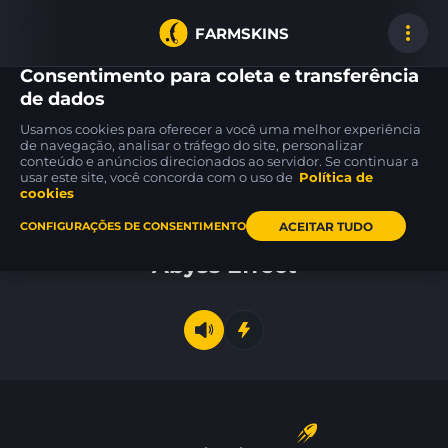
FARMSKINS
Consentimento para coleta e transferência
de dados
Usamos cookies para oferecer a você uma melhor experiência
54
54
54
de navegação, analisar o tráfego do site, personalizar
54
54
54
conteúdo e anúncios direcionados ao servidor. Se continuar a
usar este site, você concorda com o uso de
Política de
cookies
Inicio
ACEITAR TUDO
CONFIGURAÇÕES DE CONSENTIMENTO
Abyss Effect