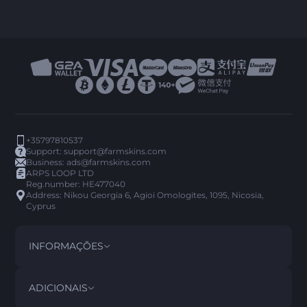
+35797810537
Support:
support@farmskins.com
Business:
ads@farmskins.com
ARPS LOOP LTD
Reg.number: HE477040
Address: Nikou Georgia 6, Agioi Omologites, 1095, Nicosia,
Cyprus
INFORMAÇÕES
TERMOS E CONDIÇÕES
DISCLAIMER
ADICIONAIS