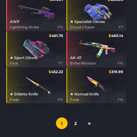
AWP
★ Specialist Gloves
Lightning Strike
FN
Cloud Chaser
FT
$
461.75
$
460.14
★ Sport Gloves
AK-47
Vice
FT
B the Monster
FN
$
452.22
$
319.99
★ Stiletto Knife
★ Nomad Knife
Fade
FN
Fade
FN
«
»
1
2