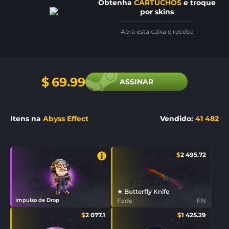
Obtenha
CARTUCHOS
e troque
por skins
Abra esta caixa e receba
$
69.99
ASSINAR
Itens na
Abyss Effect
Vendido
:
41 482
$
2 495.72
★ Butterfly Knife
Impulso de Drop
Fade
FN
$
2 077.1
$
1 425.29