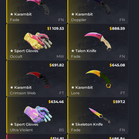
★ Karambit
★ Karambit
Fade
FN
Doppler
FN
$
1 109.53
$
888.59
★ Sport Gloves
★ Talon Knife
Occult
MW
Fade
FN
$
691.82
$
645.08
★ Karambit
★ Karambit
Crimson Web
FT
Lore
FT
$
634.46
$
597.2
★ Sport Gloves
★ Skeleton Knife
Ultra Violent
BS
Fade
FN
$
514.91
$
486.84