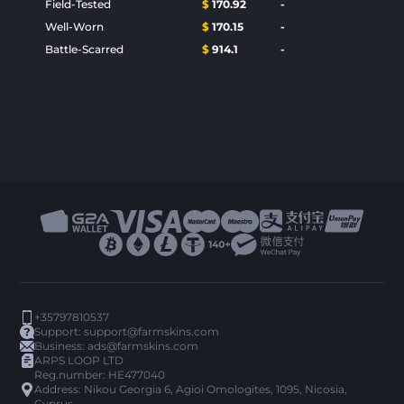
Field-Tested
$
170.92
-
Well-Worn
$
170.15
-
Battle-Scarred
$
914.1
-
+35797810537
Support:
support@farmskins.com
Business:
ads@farmskins.com
ARPS LOOP LTD
Reg.number: HE477040
Address: Nikou Georgia 6, Agioi Omologites, 1095, Nicosia,
Cyprus