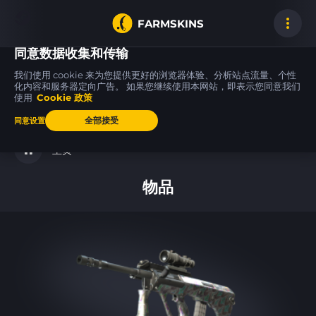
FARMSKINS
同意数据收集和传输
我们使用 cookie 来为您提供更好的浏览器体验、分析站点流量、个性
化内容和服务器定向广告。 如果您继续使用本网站，即表示您同意我们
使用
Cookie 政策
Five-SeveN
MP5-SD
P2000
2
5
5
Scrawl
Necro Jr.
Lifted Spirits
FT
ST
WW
全部接受
同意设置
主页
物品