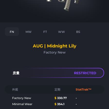
FN
MW
FT
WW
BS
AUG | Midnight Lily
Factory New
质量
RESTRICTED
外观
定期
StatTrak™
Factory New
$
330.77
-
Minimal Wear
$
354.1
-