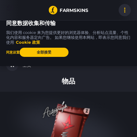
FARMSKINS
同意数据收集和传输
我们使用 cookie 来为您提供更好的浏览器体验、分析站点流量、个性
化内容和服务器定向广告。 如果您继续使用本网站，即表示您同意我们
使用
Cookie 政策
P250
USP-S
Glock-18
0
41
48
Cassette
Ticket to Hell
Oxide Blaze
FN
MW
全部接受
同意设置
主页
物品