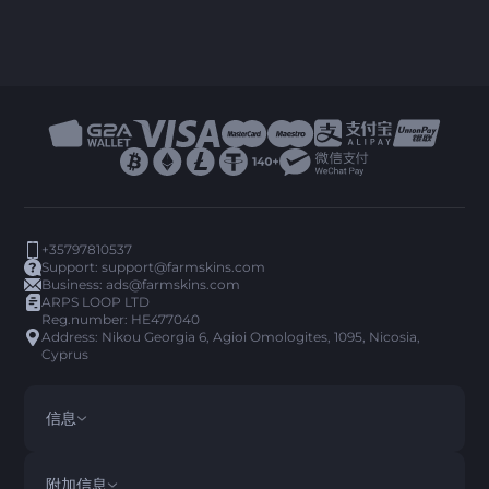
+35797810537
Support:
support@farmskins.com
Business:
ads@farmskins.com
ARPS LOOP LTD
Reg.number: HE477040
Address: Nikou Georgia 6, Agioi Omologites, 1095, Nicosia,
Cyprus
信息
条款与条件
DISCLAIMER
附加信息