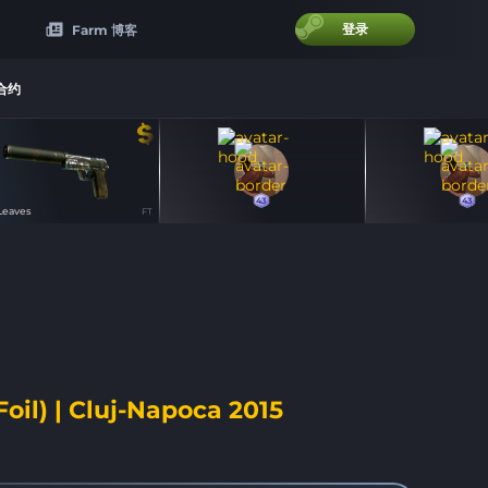
登录
Farm 博客
合约
43
43
43
43
Leaves
FT
oil) | Cluj-Napoca 2015