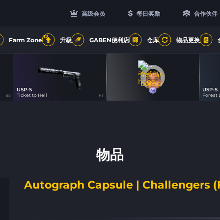
高级会员
每日奖励
合作伙伴
12
Farm Zone
升級
GABEN便利店
仓库
物品更换
USP-S
USP-S
44
45
23
44
Ticket to Hell
Forest 
BS
FT
物品
Autograph Capsule | Challengers (F